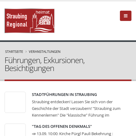
STARTSEITE
VERANSTALTUNGEN
Führungen, Exkursionen,
Besichtigungen
STADTFÜHRUNGEN IN STRAUBING
Straubing entdecken! Lassen Sie sich von der
Geschichte der Stadt verzaubern! "Straubing zum
Kennenlernen" Die "klassische" Führung im
historischen Zentrum präsentiert den Stadtplatz mit
"TAG DES OFFENEN DENKMALS"
seinen Fassaden und Monumenten, die
📣 13.09. 10:00: Kirche Pürgl Pauli Bekehrung :
Stadtpfarrkirche St. Jakob sowie die Karmeliten- oder