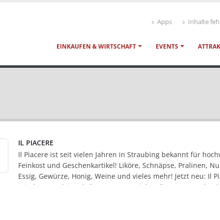
Apps
Inhalte feh
EINKAUFEN & WIRTSCHAFT
EVENTS
ATTRA
IL PIACERE
Il Piacere ist seit vielen Jahren in Straubing bekannt für hoc
Feinkost und Geschenkartikel! Liköre, Schnäpse, Pralinen, Nu
Essig, Gewürze, Honig, Weine und vieles mehr! Jetzt neu: Il P
mit der Straubing Skyline von SWT. Viele tolle neue Geschen
Kleine Geschenke gleich fertig zum mitnehmen! Gefüllte Tas
Geschenkkörbe oder einfach eine Skyline-Tasche mit schöne
Sachen füllen! Auf Vorbestellung: Geschenkkörbe nach eige