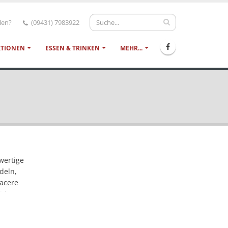
len?
(09431) 7983922
KTIONEN
ESSEN & TRINKEN
MEHR...
hwertige
deln,
iacere
kideen.
sen,
n
nen