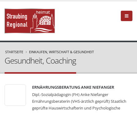
STARTSEITE
EINKAUFEN, WIRTSCHAFT & GESUNDHEIT
Gesundheit, Coaching
ERNÄHRUNGSBERATUNG ANKE NIEFANGER
Dipl.-Sozialpädagogin (FH) Anke Niefanger
Ernährungsberaterin (VHS-ärztlich geprüft) Staatlich
geprüfte Hauswirtschafterin und Psychologische
Beraterin D´ANKE .....das Leben genießen Ich
beantworte Ihnen alle Fragen rund um die Ernährung,
wenn Sie wollen auch gerne praktisch in meiner
Kursküche - damit Sie Ihr Leben wieder genießen