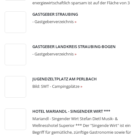
energiewirtschaftlich sparsam ist auf der Fläche von 3
Terrassen und einem traumhaften Blick über den
ha für 70 Camper Raum geschaffen worden. Stilvoll
Stadtplatz der Straubinger Altstadt! Bilder: Website
GASTGEBER STRAUBING
fügen sich Rezeption und Sanitärgebäude in die Anlage
Hotel Theresientor - Hotel **** und Luxushotels
»
- Gastgeberverzeichnis
»
ein. Mehr Informationen auf der Website. Bilder:
Campingplatz Straubing Website - Campingplätze
»
GASTGEBER LANDKREIS STRAUBING-BOGEN
- Gastgeberverzeichnis
»
JUGENDZELTPLATZ AM PERLBACH
Bild: SWT - Campingplätze
»
HOTEL MARIANDL - SINGENDER WIRT ***
Mariandl - Singender Wirt Stefan Dietl Musik- &
Wellnesshotel Superior *** Der "Singende Wirt" ist ein
Begriff für gemütliche, zünftige Gastronomie sowie für