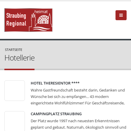
STARTSEITE
Hotellerie
HOTEL THERESIENTOR ****
Wahre Gastfreundschaft besteht darin, Gedanken und
Wünsche bei sich zu empfangen... 43 modern
eingerichtete Wohlfühlzimmer! Für Geschäftsreisende,
Tagungsgäste, Individualgäste und Kurzurlauber
CAMPINGPLATZ STRAUBING
Ausgestattet mit Bad oder Dusche / WC, Minibar und
Der Platz wurde 1997 nach neuesten Erkenntnissen
Klimaanlage kabelloser Internetzugang (kostenlos zu
geplant und gebaut. Naturnah, ökologisch sinnvoll und
nutzen) Zimmerkategorie De Luxe mit eigenen