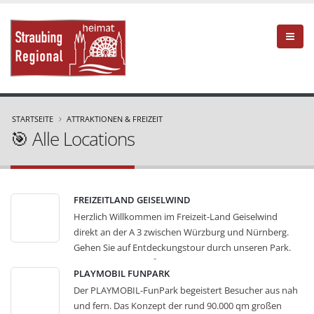
STARTSEITE
ATTRAKTIONEN & FREIZEIT
🎯 Alle Locations
FREIZEITLAND GEISELWIND
Herzlich Willkommen im Freizeit-Land Geiselwind
direkt an der A 3 zwischen Würzburg und Nürnberg.
Gehen Sie auf Entdeckungstour durch unseren Park.
Auf über 400.000 m² erwartet Sie ein modernes
PLAYMOBIL FUNPARK
Freizeitunternehmen mit Attraktionen für die ganze
Der PLAYMOBIL-FunPark begeistert Besucher aus nah
Familie. Die verschiedensten Fahrattraktionen für Groß
und fern. Das Konzept der rund 90.000 qm großen
und Klein erwarten Sie in unserem Park. Ob