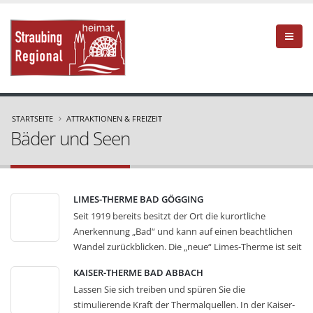
STARTSEITE
ATTRAKTIONEN & FREIZEIT
Bäder und Seen
LIMES-THERME BAD GÖGGING
Seit 1919 bereits besitzt der Ort die kurortliche
Anerkennung „Bad“ und kann auf einen beachtlichen
Wandel zurückblicken. Die „neue“ Limes-Therme ist seit
über 30 Jahren erfolgreiches Heilmittelzentrum und
KAISER-THERME BAD ABBACH
beliebter Wellnesstempel. In der Limes-Therme
Lassen Sie sich treiben und spüren Sie die
erwarten Sie 1300 m² Thermal-Wasserfläche,
stimulierende Kraft der Thermalquellen. In der Kaiser-
Strömungskanal, Whirlpool und Schwimmbecken