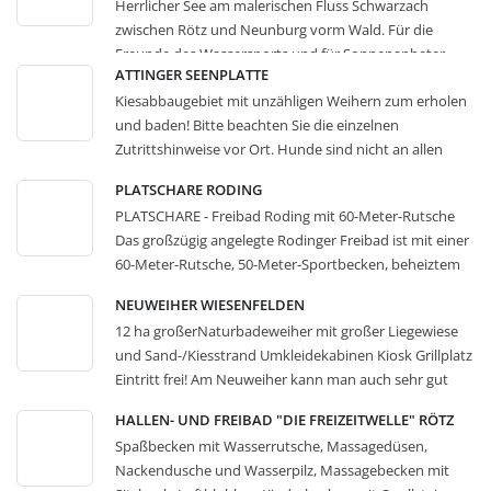
Herrlicher See am malerischen Fluss Schwarzach
Badesee%3Bart67,308857&h=309&w=592&tbnid=WshL
zwischen Rötz und Neunburg vorm Wald. Für die
DmCoE-
Freunde des Wassersports und für Sonnenanbeter
tjhM:&tbnh=123&tbnw=236&docid=1iaycrqjf8OgNM&u
ATTINGER SEENPLATTE
bietet der Stausee viele Möglichkeiten. Selbst bei
sg=__oIQKsMXORESl2vxfWGFJlDGK4_s=&sa=X&ved=0a
Kiesabbaugebiet mit unzähligen Weihern zum erholen
Anglern ist der See ein aufgrund seines hervorragendes
hUKEwilm7yZiP_MAhXGdpoKHeasCLcQ9QEIIjAC
und baden! Bitte beachten Sie die einzelnen
Fischbestandes sehr beliebt. Freizeitmöglichkeiten am
Pixabay - Bäder und Seen
»
Zutrittshinweise vor Ort. Hunde sind nicht an allen
Eixendorfer Stausee: Wandern, Nordic Walking,
Weihern erlaubt. - Bäder und Seen
»
Radfahren, Angeln, Wassersport, u.v.m. Mehr
PLATSCHARE RODING
Informationen siehe Websites. - Bäder und Seen
»
PLATSCHARE - Freibad Roding mit 60-Meter-Rutsche
Das großzügig angelegte Rodinger Freibad ist mit einer
60-Meter-Rutsche, 50-Meter-Sportbecken, beheiztem
Freizeitbecken und Sprungbecken mit 5-Meter-Turm
NEUWEIHER WIESENFELDEN
und einem Kinder-Planschbecken ausgestattet. Beach-
12 ha großerNaturbadeweiher mit großer Liegewiese
Volleyballfeld, Goldwaschanlage, Tischtennisplatten
und Sand-/Kiesstrand Umkleidekabinen Kiosk Grillplatz
und 8000 qm Liegewiese laden zu ein paar erholsamen
Eintritt frei! Am Neuweiher kann man auch sehr gut
Stunden ein. Restaurant und Kiosk sorgen für das
angeln! Mehr Informationen beim Infolink. Mehr
leibliche Wohl. Weitere Informationen auf den
HALLEN- UND FREIBAD "DIE FREIZEITWELLE" RÖTZ
Informationen siehe Website. Bilder: SWT - Bäder und
Websites. Bilder: sb-roding.de - Bäder und Seen
»
Spaßbecken mit Wasserrutsche, Massagedüsen,
Seen
»
Nackendusche und Wasserpilz, Massagebecken mit