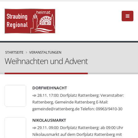
STARTSEITE
VERANSTALTUNGEN
Weihnachten und Advent
DORFWEIHNACHT
📣 28.11. 17:00: Dorfplatz Rattenberg: Veranstalter:
Rattenberg, Gemeinde Rattenberg E-Mail:
gemeinde@rattenberg.de Telefon: 09963/9410-30
Bilder, Texte und weitere Angaben mit freundlicher
NIKOLAUSMARKT
Unterstützung durch: Reif Systemtechnik RS,
📣 29.11. 09:00: Dorfplatz Rattenberg: ab 09:00 Uhr
Information Technology - Weihnachten und Advent
»
Nikolausmarkt auf dem Dorfplatz Rattenberg mit