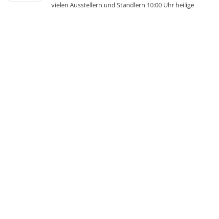
vielen Ausstellern und Standlern 10:00 Uhr heilige
Messe in der Pfarrkirche 14:00 Uhr Nikolausbescherung
für Kinder Veranstalter: Rattenberg, Gemeinde
Rattenberg E-Mail: gemeinde@rattenberg.de Telefon:
09963/9410-30 Bilder, Texte und weitere Angaben mit
freundlicher Unterstützung durch: Reif Systemtechnik
RS, Information Technology - Weihnachten und
Advent
»