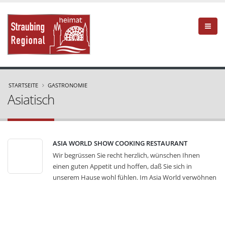
STARTSEITE
GASTRONOMIE
Asiatisch
ASIA WORLD SHOW COOKING RESTAURANT
Wir begrüssen Sie recht herzlich, wünschen Ihnen
einen guten Appetit und hoffen, daß Sie sich in
unserem Hause wohl fühlen. Im Asia World verwöhnen
wir Sie mit dem asiatischen Genussreichtum aus drei
Ländern! Traditionell und typisch bereiten unsere
Köche alle Speisen frisch zu. Ein authentisch asiatisches
Ambiente, eine familienfreundliche Atmosphäre,