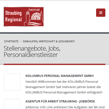
STARTSEITE
EINKAUFEN, WIRTSCHAFT & GESUNDHEIT
Stellenangebote, Jobs,
Personaldienstleister
KOLUMBUS PERSONAL MANAGEMENT GMBH
Herzlich Willkommen bei der KOLUMBUS Personal
Management GmbH Seit mehreren Jahren bietet die
KOLUMBUS Personal Management GmbH erfolgreich
Personaldienstleistungen an und stellt den
AGENTUR FÜR ARBEIT STRAUBING - JOBBÖRSE
Kundenunternehmen ein breites
Jobbörse: Info Link anklicken! Die Aufgaben der BA sind
Dienstleistungsangebot als Instrument für flexibles