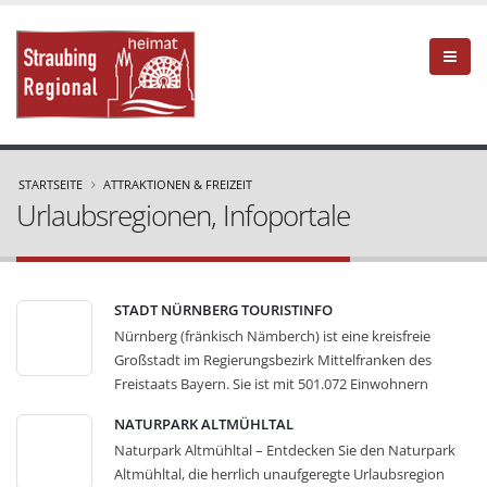
STARTSEITE
ATTRAKTIONEN & FREIZEIT
Urlaubsregionen, Infoportale
STADT NÜRNBERG TOURISTINFO
Nürnberg (fränkisch Nämberch) ist eine kreisfreie
Großstadt im Regierungsbezirk Mittelfranken des
Freistaats Bayern. Sie ist mit 501.072 Einwohnern
(Stand 31. Dezember 2014) nach München die
NATURPARK ALTMÜHLTAL
zweitgrößte Stadt Bayerns und gehört zu den 15
Naturpark Altmühltal – Entdecken Sie den Naturpark
größten Städten Deutschlands. Zusammen mit den
Altmühltal, die herrlich unaufgeregte Urlaubsregion
Nachbarstädten Fürth, Erlangen und Schwabach leben