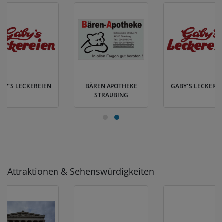
BY´S LECKEREIEN
BÄREN APOTHEKE
GABY´S LECKERE
STRAUBING
Attraktionen & Sehenswürdigkeiten