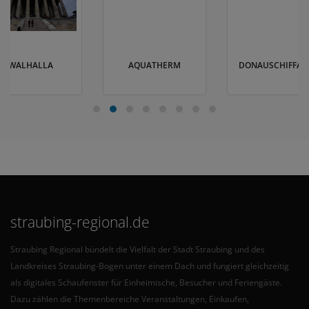
WALHALLA
AQUATHERM
DONAUSCHIFFAH
straubing-regional.de
Straubing Regional bündelt die Vielfalt der Stadt Straubing und des
Landkreises Straubing-Bogen unter einem Dach und fungiert gleichzeitig
als digitales Schaufenster für Einheimische, Besucher und Feriengäste.
Dazu zählen die Themenbereiche Veranstaltungen, Einkaufen,